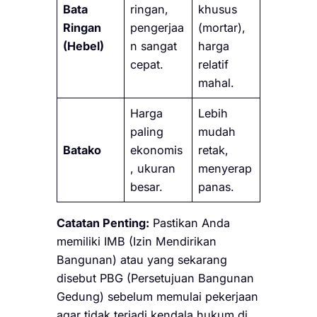
Bata
ringan,
khusus
Ringan
pengerjaa
(mortar),
(Hebel)
n sangat
harga
cepat.
relatif
mahal.
Harga
Lebih
paling
mudah
Batako
ekonomis
retak,
, ukuran
menyerap
besar.
panas.
Catatan Penting:
Pastikan Anda
memiliki IMB (Izin Mendirikan
Bangunan) atau yang sekarang
disebut PBG (Persetujuan Bangunan
Gedung) sebelum memulai pekerjaan
agar tidak terjadi kendala hukum di