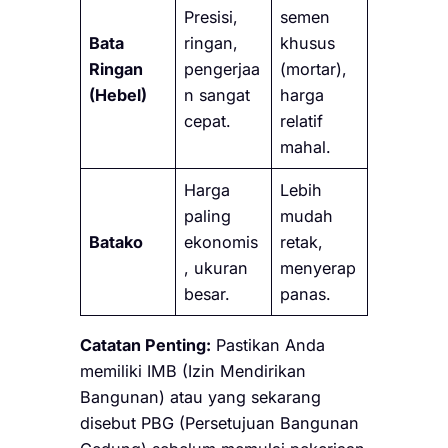
Presisi,
semen
Bata
ringan,
khusus
Ringan
pengerjaa
(mortar),
(Hebel)
n sangat
harga
cepat.
relatif
mahal.
Harga
Lebih
paling
mudah
Batako
ekonomis
retak,
, ukuran
menyerap
besar.
panas.
Catatan Penting:
Pastikan Anda
memiliki IMB (Izin Mendirikan
Bangunan) atau yang sekarang
disebut PBG (Persetujuan Bangunan