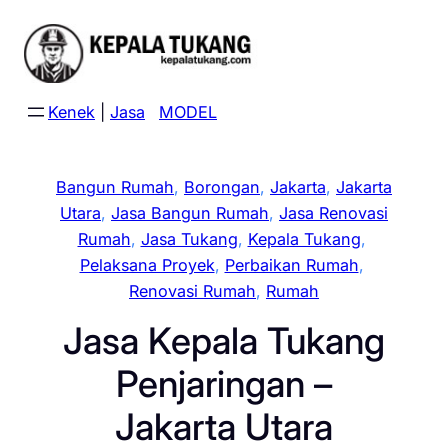
Skip
to
content
Kenek
|
Jasa
MODEL
Bangun Rumah
, 
Borongan
, 
Jakarta
, 
Jakarta
Utara
, 
Jasa Bangun Rumah
, 
Jasa Renovasi
Rumah
, 
Jasa Tukang
, 
Kepala Tukang
, 
Pelaksana Proyek
, 
Perbaikan Rumah
, 
Renovasi Rumah
, 
Rumah
Jasa Kepala Tukang
Penjaringan –
Jakarta Utara