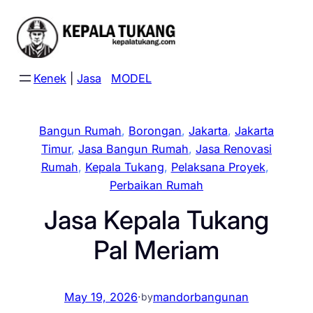
Skip
to
content
Kenek
|
Jasa
MODEL
Bangun Rumah
, 
Borongan
, 
Jakarta
, 
Jakarta
Timur
, 
Jasa Bangun Rumah
, 
Jasa Renovasi
Rumah
, 
Kepala Tukang
, 
Pelaksana Proyek
, 
Perbaikan Rumah
Jasa Kepala Tukang
Pal Meriam
May 19, 2026
·
mandorbangunan
by