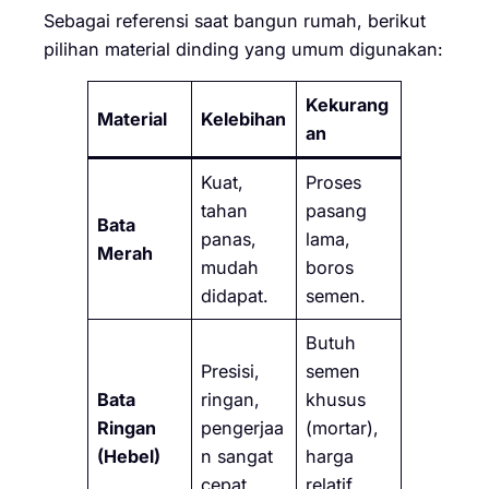
Sebagai referensi saat bangun rumah, berikut
pilihan material dinding yang umum digunakan:
Kekurang
Material
Kelebihan
an
Kuat,
Proses
tahan
pasang
Bata
panas,
lama,
Merah
mudah
boros
didapat.
semen.
Butuh
Presisi,
semen
Bata
ringan,
khusus
Ringan
pengerjaa
(mortar),
(Hebel)
n sangat
harga
cepat.
relatif