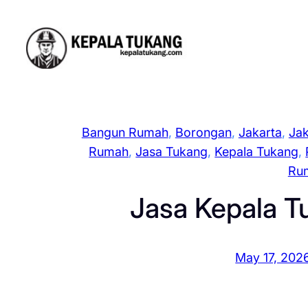
Skip
to
content
Bangun Rumah
, 
Borongan
, 
Jakarta
, 
Jak
Rumah
, 
Jasa Tukang
, 
Kepala Tukang
, 
Ru
Jasa Kepala T
May 17, 202