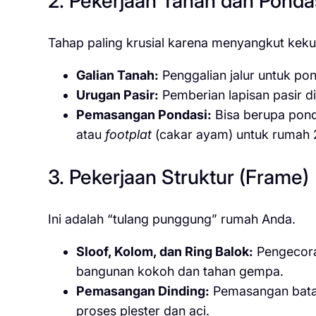
2. Pekerjaan Tanah dan Ponda
Tahap paling krusial karena menyangkut kek
Galian Tanah:
Penggalian jalur untuk pon
Urugan Pasir:
Pemberian lapisan pasir 
Pemasangan Pondasi:
Bisa berupa ponda
atau
footplat
(cakar ayam) untuk rumah 2 
3. Pekerjaan Struktur (Frame)
Ini adalah “tulang punggung” rumah Anda.
Sloof, Kolom, dan Ring Balok:
Pengecora
bangunan kokoh dan tahan gempa.
Pemasangan Dinding:
Pemasangan bata m
proses plester dan aci.