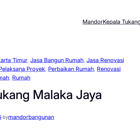
Mandor
Kepala Tukan
arta Timur
, 
Jasa Bangun Rumah
, 
Jasa Renovasi
Pelaksana Proyek
, 
Perbaikan Rumah
, 
Renovasi
mah
, 
Rumah
ukang Malaka Jaya
6
·
mandorbangunan
by