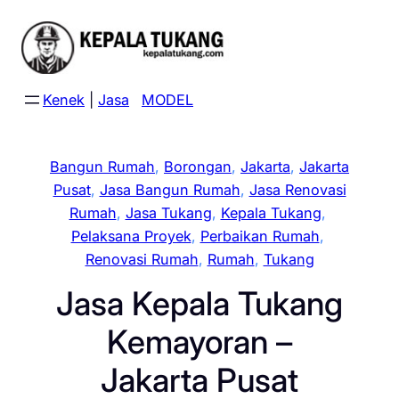
Skip
to
content
Kenek
|
Jasa
MODEL
Bangun Rumah
, 
Borongan
, 
Jakarta
, 
Jakarta
Pusat
, 
Jasa Bangun Rumah
, 
Jasa Renovasi
Rumah
, 
Jasa Tukang
, 
Kepala Tukang
, 
Pelaksana Proyek
, 
Perbaikan Rumah
, 
Renovasi Rumah
, 
Rumah
, 
Tukang
Jasa Kepala Tukang
Kemayoran –
Jakarta Pusat