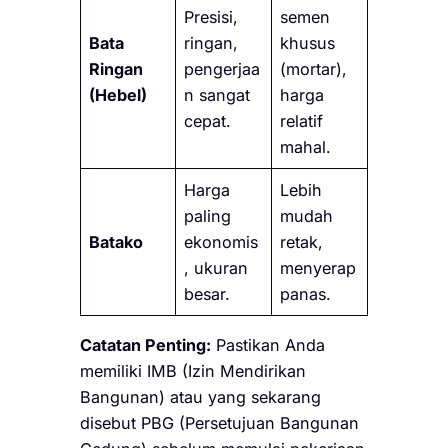
Presisi,
semen
Bata
ringan,
khusus
Ringan
pengerjaa
(mortar),
(Hebel)
n sangat
harga
cepat.
relatif
mahal.
Harga
Lebih
paling
mudah
Batako
ekonomis
retak,
, ukuran
menyerap
besar.
panas.
Catatan Penting:
Pastikan Anda
memiliki IMB (Izin Mendirikan
Bangunan) atau yang sekarang
disebut PBG (Persetujuan Bangunan