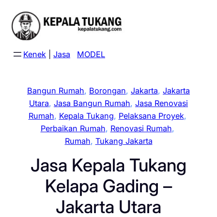
Skip
to
content
Kenek
|
Jasa
MODEL
Bangun Rumah
, 
Borongan
, 
Jakarta
, 
Jakarta
Utara
, 
Jasa Bangun Rumah
, 
Jasa Renovasi
Rumah
, 
Kepala Tukang
, 
Pelaksana Proyek
, 
Perbaikan Rumah
, 
Renovasi Rumah
, 
Rumah
, 
Tukang Jakarta
Jasa Kepala Tukang
Kelapa Gading –
Jakarta Utara