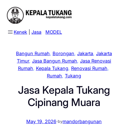
Skip
to
content
Kenek
|
Jasa
MODEL
Bangun Rumah
, 
Borongan
, 
Jakarta
, 
Jakarta
Timur
, 
Jasa Bangun Rumah
, 
Jasa Renovasi
Rumah
, 
Kepala Tukang
, 
Renovasi Rumah
, 
Rumah
, 
Tukang
Jasa Kepala Tukang
Cipinang Muara
May 19, 2026
·
mandorbangunan
by