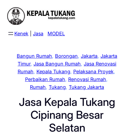
Skip
to
content
Kenek
|
Jasa
MODEL
Bangun Rumah
, 
Borongan
, 
Jakarta
, 
Jakarta
Timur
, 
Jasa Bangun Rumah
, 
Jasa Renovasi
Rumah
, 
Kepala Tukang
, 
Pelaksana Proyek
, 
Perbaikan Rumah
, 
Renovasi Rumah
, 
Rumah
, 
Tukang
, 
Tukang Jakarta
Jasa Kepala Tukang
Cipinang Besar
Selatan