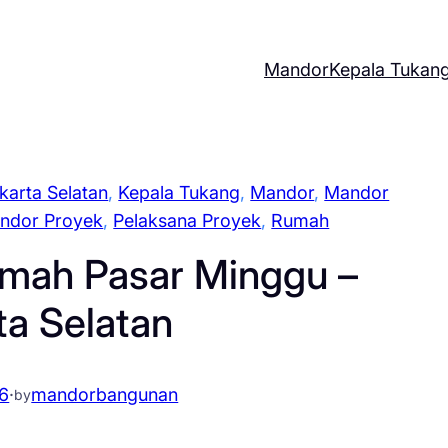
Mandor
Kepala Tukan
karta Selatan
, 
Kepala Tukang
, 
Mandor
, 
Mandor
ndor Proyek
, 
Pelaksana Proyek
, 
Rumah
mah Pasar Minggu –
ta Selatan
26
·
mandorbangunan
by