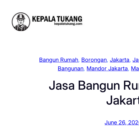
Skip
to
content
Bangun Rumah
, 
Borongan
, 
Jakarta
, 
Ja
Bangunan
, 
Mandor Jakarta
, 
Ma
Jasa Bangun Ru
Jakar
June 26, 20