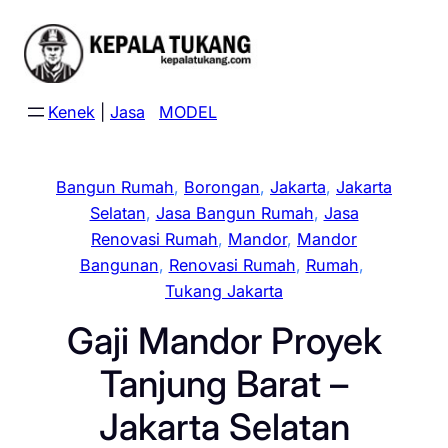
Skip
to
content
Kenek
|
Jasa
MODEL
Bangun Rumah
, 
Borongan
, 
Jakarta
, 
Jakarta
Selatan
, 
Jasa Bangun Rumah
, 
Jasa
Renovasi Rumah
, 
Mandor
, 
Mandor
Bangunan
, 
Renovasi Rumah
, 
Rumah
, 
Tukang Jakarta
Gaji Mandor Proyek
Tanjung Barat –
Jakarta Selatan