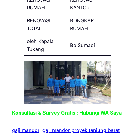
RUMAH
KANTOR
RENOVASI
BONGKAR
TOTAL
RUMAH
oleh Kepala
Bp.Sumadi
Tukang
Konsultasi & Survey Gratis : Hubungi WA Saya
gaji mandor
gaji mandor proyek tanjung barat