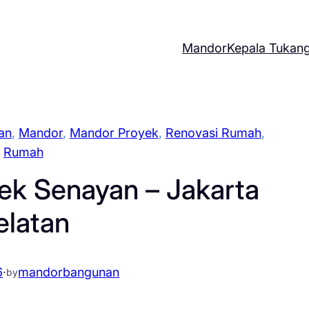
Mandor
Kepala Tukan
an
, 
Mandor
, 
Mandor Proyek
, 
Renovasi Rumah
, 
Rumah
ek Senayan – Jakarta
elatan
6
·
mandorbangunan
by