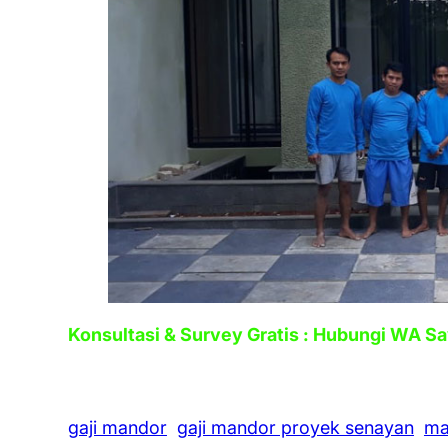
Konsultasi & Survey Gratis : Hubungi WA S
gaji mandor
gaji mandor proyek senayan
ma