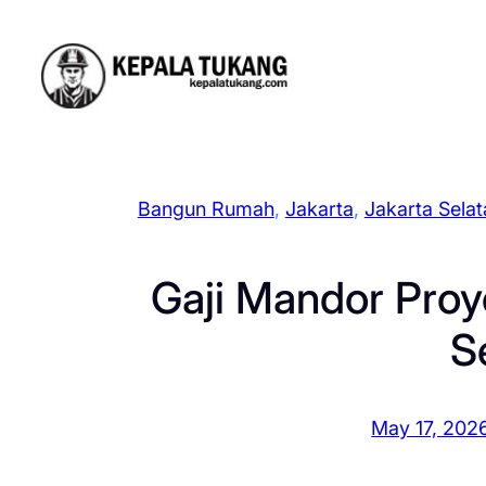
Skip
to
content
Bangun Rumah
, 
Jakarta
, 
Jakarta Selat
Gaji Mandor Proy
S
May 17, 202