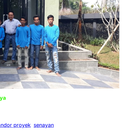
aya
ndor proyek
senayan