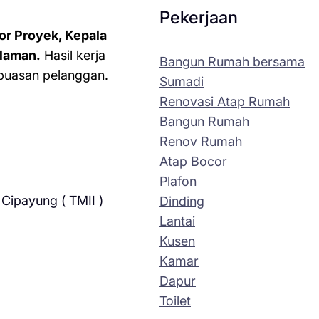
Pekerjaan
or Proyek, Kepala
laman.
Hasil kerja
Bangun Rumah bersama
kepuasan pelanggan.
Sumadi
Renovasi Atap Rumah
Bangun Rumah
Renov Rumah
Atap Bocor
Plafon
Cipayung ( TMII )
Dinding
Lantai
Kusen
Kamar
Dapur
Toilet