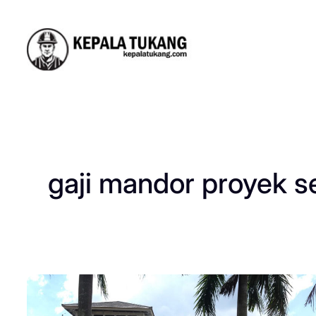
Skip
to
content
gaji mandor proyek 