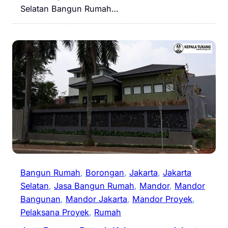
Selatan Bangun Rumah…
Bangun Rumah
, 
Borongan
, 
Jakarta
, 
Jakarta
Selatan
, 
Jasa Bangun Rumah
, 
Mandor
, 
Mandor
Bangunan
, 
Mandor Jakarta
, 
Mandor Proyek
, 
Pelaksana Proyek
, 
Rumah