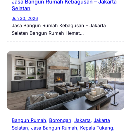
Jasa Bangun Rumah Kebagusan – Jakarta
Selatan
Jun 30, 2026
Jasa Bangun Rumah Kebagusan – Jakarta
Selatan Bangun Rumah Hemat…
Bangun Rumah
, 
Borongan
, 
Jakarta
, 
Jakarta
Selatan
, 
Jasa Bangun Rumah
, 
Kepala Tukang
, 