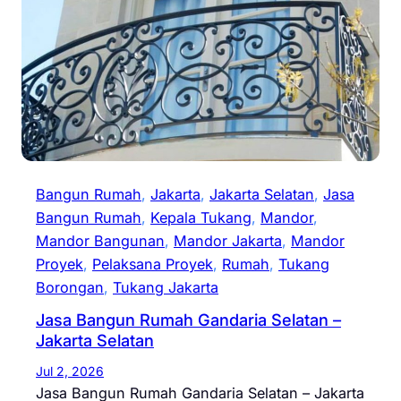
Bangun Rumah
, 
Jakarta
, 
Jakarta Selatan
, 
Jasa
Bangun Rumah
, 
Kepala Tukang
, 
Mandor
, 
Mandor Bangunan
, 
Mandor Jakarta
, 
Mandor
Proyek
, 
Pelaksana Proyek
, 
Rumah
, 
Tukang
Borongan
, 
Tukang Jakarta
Jasa Bangun Rumah Gandaria Selatan –
Jakarta Selatan
Jul 2, 2026
Jasa Bangun Rumah Gandaria Selatan – Jakarta