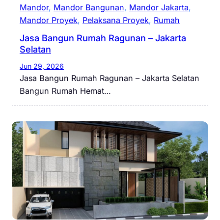
Mandor
, 
Mandor Bangunan
, 
Mandor Jakarta
, 
Mandor Proyek
, 
Pelaksana Proyek
, 
Rumah
Jasa Bangun Rumah Ragunan – Jakarta
Selatan
Jun 29, 2026
Jasa Bangun Rumah Ragunan – Jakarta Selatan
Bangun Rumah Hemat…