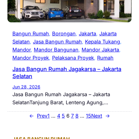
Bangun Rumah
, 
Borongan
, 
Jakarta
, 
Jakarta
Selatan
, 
Jasa Bangun Rumah
, 
Kepala Tukang
, 
Mandor
, 
Mandor Bangunan
, 
Mandor Jakarta
, 
Mandor Proyek
, 
Pelaksana Proyek
, 
Rumah
Jasa Bangun Rumah Jagakarsa – Jakarta
Selatan
Jun 28, 2026
Jasa Bangun Rumah Jagakarsa – Jakarta
SelatanTanjung Barat, Lenteng Agung,…
←
Prev
1
…
4
5
6
7
8
…
15
Next
→