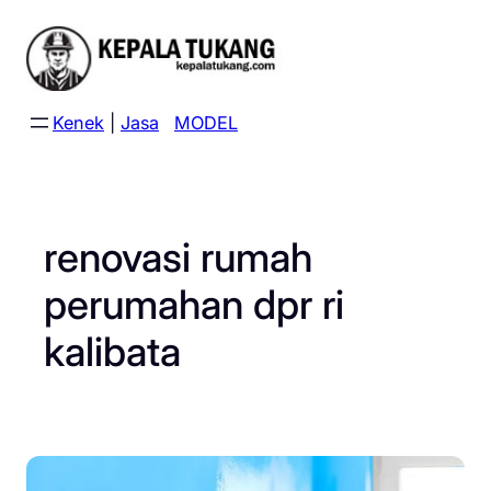
Skip
to
content
Kenek
|
Jasa
MODEL
renovasi rumah
perumahan dpr ri
kalibata