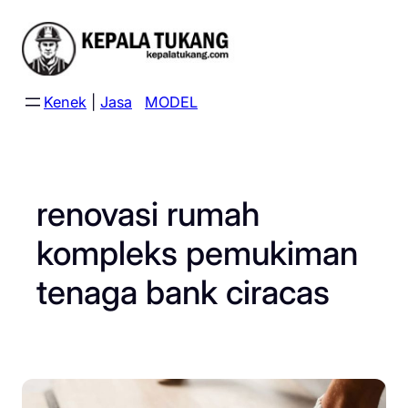
Skip
to
content
Kenek
|
Jasa
MODEL
renovasi rumah
kompleks pemukiman
tenaga bank ciracas