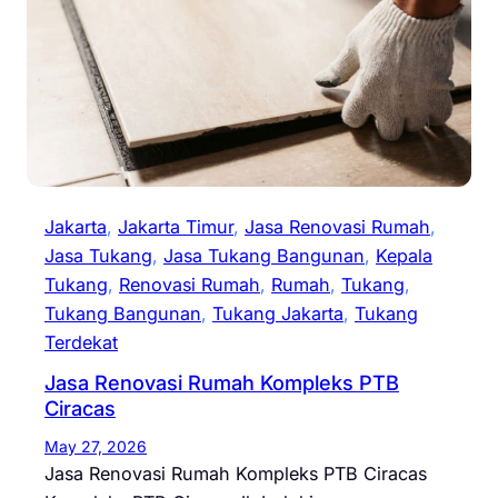
Jakarta
, 
Jakarta Timur
, 
Jasa Renovasi Rumah
, 
Jasa Tukang
, 
Jasa Tukang Bangunan
, 
Kepala
Tukang
, 
Renovasi Rumah
, 
Rumah
, 
Tukang
, 
Tukang Bangunan
, 
Tukang Jakarta
, 
Tukang
Terdekat
Jasa Renovasi Rumah Kompleks PTB
Ciracas
May 27, 2026
Jasa Renovasi Rumah Kompleks PTB Ciracas