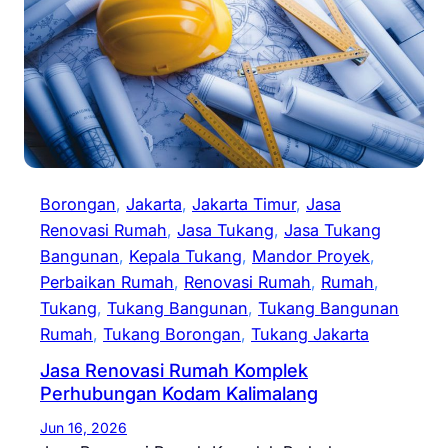
Borongan
, 
Jakarta
, 
Jakarta Timur
, 
Jasa
Renovasi Rumah
, 
Jasa Tukang
, 
Jasa Tukang
Bangunan
, 
Kepala Tukang
, 
Mandor Proyek
, 
Perbaikan Rumah
, 
Renovasi Rumah
, 
Rumah
, 
Tukang
, 
Tukang Bangunan
, 
Tukang Bangunan
Rumah
, 
Tukang Borongan
, 
Tukang Jakarta
Jasa Renovasi Rumah Komplek
Perhubungan Kodam Kalimalang
Jun 16, 2026