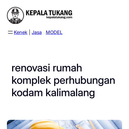
Skip
to
content
Kenek
|
Jasa
MODEL
renovasi rumah
komplek perhubungan
kodam kalimalang