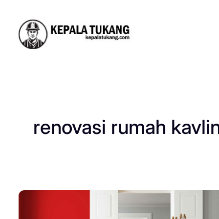
Skip
to
content
renovasi rumah kavlin