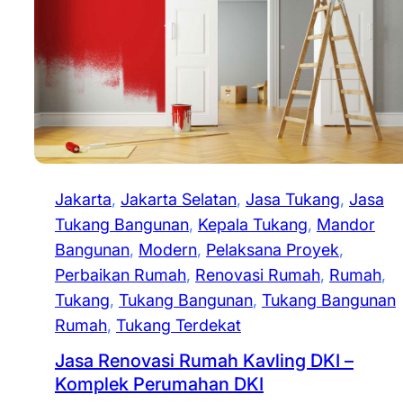
Jakarta
, 
Jakarta Selatan
, 
Jasa Tukang
, 
Jasa
Tukang Bangunan
, 
Kepala Tukang
, 
Mandor
Bangunan
, 
Modern
, 
Pelaksana Proyek
, 
Perbaikan Rumah
, 
Renovasi Rumah
, 
Rumah
, 
Tukang
, 
Tukang Bangunan
, 
Tukang Bangunan
Rumah
, 
Tukang Terdekat
Jasa Renovasi Rumah Kavling DKI –
Komplek Perumahan DKI