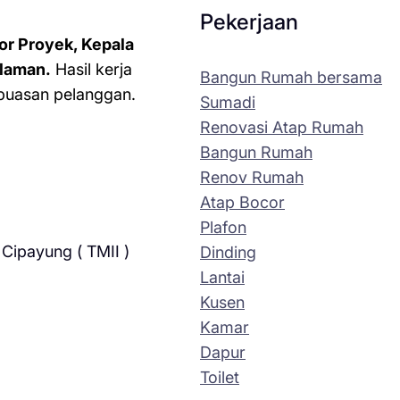
Pekerjaan
or Proyek, Kepala
laman.
Hasil kerja
Bangun Rumah bersama
kepuasan pelanggan.
Sumadi
Renovasi Atap Rumah
Bangun Rumah
Renov Rumah
Atap Bocor
Plafon
Cipayung ( TMII )
Dinding
Lantai
Kusen
Kamar
Dapur
Toilet