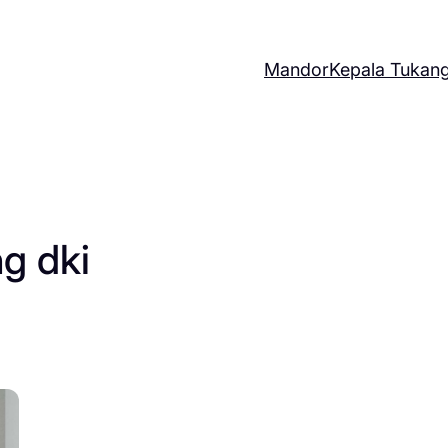
Mandor
Kepala Tukan
g dki