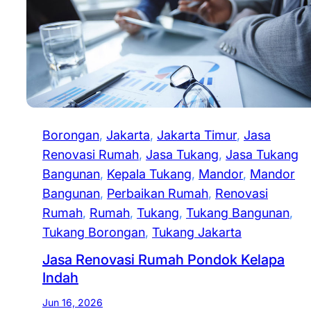
Borongan
, 
Jakarta
, 
Jakarta Timur
, 
Jasa
Renovasi Rumah
, 
Jasa Tukang
, 
Jasa Tukang
Bangunan
, 
Kepala Tukang
, 
Mandor
, 
Mandor
Bangunan
, 
Perbaikan Rumah
, 
Renovasi
Rumah
, 
Rumah
, 
Tukang
, 
Tukang Bangunan
, 
Tukang Borongan
, 
Tukang Jakarta
Jasa Renovasi Rumah Pondok Kelapa
Indah
Jun 16, 2026