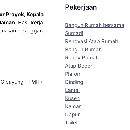
Pekerjaan
or Proyek, Kepala
laman.
Hasil kerja
Bangun Rumah bersama
kepuasan pelanggan.
Sumadi
Renovasi Atap Rumah
Bangun Rumah
Renov Rumah
Atap Bocor
Plafon
Cipayung ( TMII )
Dinding
Lantai
Kusen
Kamar
Dapur
Toilet