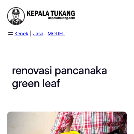
Skip
to
content
Kenek
|
Jasa
MODEL
renovasi pancanaka
green leaf