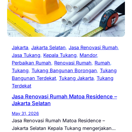
Jakarta
, 
Jakarta Selatan
, 
Jasa Renovasi Rumah
, 
Jasa Tukang
, 
Kepala Tukang
, 
Mandor
, 
Perbaikan Rumah
, 
Renovasi Rumah
, 
Rumah
, 
Tukang
, 
Tukang Bangunan Borongan
, 
Tukang
Bangunan Terdekat
, 
Tukang Jakarta
, 
Tukang
Terdekat
Jasa Renovasi Rumah Matoa Residence –
Jakarta Selatan
May 31, 2026
Jasa Renovasi Rumah Matoa Residence –
Jakarta Selatan Kepala Tukang mengerjakan…