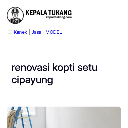
Skip
to
content
Kenek
|
Jasa
MODEL
renovasi kopti setu
cipayung