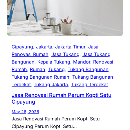
Cipayung
, 
Jakarta
, 
Jakarta Timur
, 
Jasa
Renovasi Rumah
, 
Jasa Tukang
, 
Jasa Tukang
Bangunan
, 
Kepala Tukang
, 
Mandor
, 
Renovasi
Rumah
, 
Rumah
, 
Tukang
, 
Tukang Bangunan
, 
Tukang Bangunan Rumah
, 
Tukang Bangunan
Terdekat
, 
Tukang Jakarta
, 
Tukang Terdekat
Jasa Renovasi Rumah Perum Kopti Setu
Cipayung
May 26, 2026
Jasa Renovasi Rumah Perum Kopti Setu
Cipayung Perum Kopti Setu…