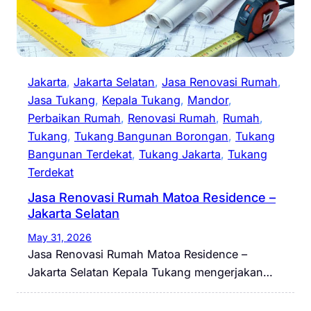
Jakarta
, 
Jakarta Selatan
, 
Jasa Renovasi Rumah
, 
Jasa Tukang
, 
Kepala Tukang
, 
Mandor
, 
Perbaikan Rumah
, 
Renovasi Rumah
, 
Rumah
, 
Tukang
, 
Tukang Bangunan Borongan
, 
Tukang
Bangunan Terdekat
, 
Tukang Jakarta
, 
Tukang
Terdekat
Jasa Renovasi Rumah Matoa Residence –
Jakarta Selatan
May 31, 2026
Jasa Renovasi Rumah Matoa Residence –
Jakarta Selatan Kepala Tukang mengerjakan…