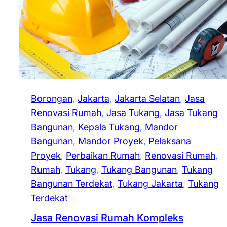
Borongan
, 
Jakarta
, 
Jakarta Selatan
, 
Jasa
Renovasi Rumah
, 
Jasa Tukang
, 
Jasa Tukang
Bangunan
, 
Kepala Tukang
, 
Mandor
Bangunan
, 
Mandor Proyek
, 
Pelaksana
Proyek
, 
Perbaikan Rumah
, 
Renovasi Rumah
, 
Rumah
, 
Tukang
, 
Tukang Bangunan
, 
Tukang
Bangunan Terdekat
, 
Tukang Jakarta
, 
Tukang
Terdekat
Jasa Renovasi Rumah Kompleks