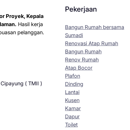
Pekerjaan
or Proyek, Kepala
laman.
Hasil kerja
Bangun Rumah bersama
kepuasan pelanggan.
Sumadi
Renovasi Atap Rumah
Bangun Rumah
Renov Rumah
Atap Bocor
Plafon
Cipayung ( TMII )
Dinding
Lantai
Kusen
Kamar
Dapur
Toilet