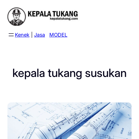
Skip
to
content
Kenek
|
Jasa
MODEL
kepala tukang susukan