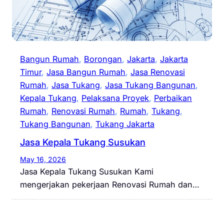
Bangun Rumah
, 
Borongan
, 
Jakarta
, 
Jakarta
Timur
, 
Jasa Bangun Rumah
, 
Jasa Renovasi
Rumah
, 
Jasa Tukang
, 
Jasa Tukang Bangunan
, 
Kepala Tukang
, 
Pelaksana Proyek
, 
Perbaikan
Rumah
, 
Renovasi Rumah
, 
Rumah
, 
Tukang
, 
Tukang Bangunan
, 
Tukang Jakarta
Jasa Kepala Tukang Susukan
May 16, 2026
Jasa Kepala Tukang Susukan Kami
mengerjakan pekerjaan Renovasi Rumah dan…