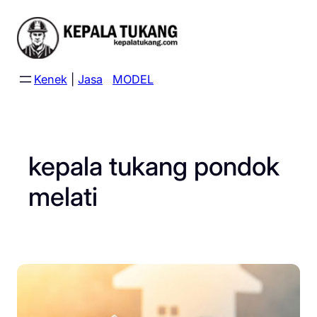
Skip
to
content
Kenek
|
Jasa
MODEL
kepala tukang pondok
melati