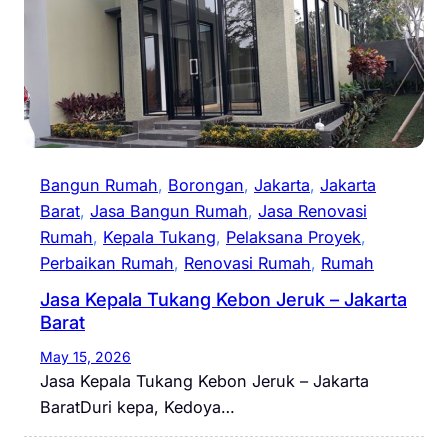
Bangun Rumah
, 
Borongan
, 
Jakarta
, 
Jakarta
Barat
, 
Jasa Bangun Rumah
, 
Jasa Renovasi
Rumah
, 
Kepala Tukang
, 
Pelaksana Proyek
, 
Perbaikan Rumah
, 
Renovasi Rumah
, 
Rumah
Jasa Kepala Tukang Kebon Jeruk – Jakarta
Barat
May 15, 2026
Jasa Kepala Tukang Kebon Jeruk – Jakarta
BaratDuri kepa, Kedoya…