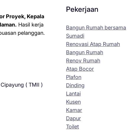
Pekerjaan
or Proyek, Kepala
laman.
Hasil kerja
Bangun Rumah bersama
kepuasan pelanggan.
Sumadi
Renovasi Atap Rumah
Bangun Rumah
Renov Rumah
Atap Bocor
Plafon
Cipayung ( TMII )
Dinding
Lantai
Kusen
Kamar
Dapur
Toilet