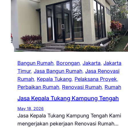
Bangun Rumah
, 
Borongan
, 
Jakarta
, 
Jakarta
Timur
, 
Jasa Bangun Rumah
, 
Jasa Renovasi
Rumah
, 
Kepala Tukang
, 
Pelaksana Proyek
, 
Perbaikan Rumah
, 
Renovasi Rumah
, 
Rumah
Jasa Kepala Tukang Kampung Tengah
May 18, 2026
Jasa Kepala Tukang Kampung Tengah Kami
mengerjakan pekerjaan Renovasi Rumah…