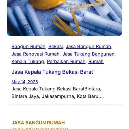
Bangun Rumah
, 
Bekasi
, 
Jasa Bangun Rumah
, 
Jasa Renovasi Rumah
, 
Jasa Tukang Bangunan
, 
Kepala Tukang
, 
Perbaikan Rumah
, 
Rumah
Jasa Kepala Tukang Bekasi Barat
May 14, 2026
Jasa Kepala Tukang Bekasi BaratBintara,
Bintara Jaya, Jakasampurna, Kota Baru,…
JASA BANGUN RUMAH