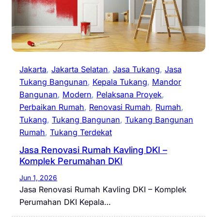
Jakarta
, 
Jakarta Selatan
, 
Jasa Tukang
, 
Jasa
Tukang Bangunan
, 
Kepala Tukang
, 
Mandor
Bangunan
, 
Modern
, 
Pelaksana Proyek
, 
Perbaikan Rumah
, 
Renovasi Rumah
, 
Rumah
, 
Tukang
, 
Tukang Bangunan
, 
Tukang Bangunan
Rumah
, 
Tukang Terdekat
Jasa Renovasi Rumah Kavling DKI –
Komplek Perumahan DKI
Jun 1, 2026
Jasa Renovasi Rumah Kavling DKI – Komplek
Perumahan DKI Kepala…