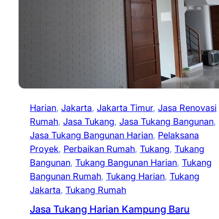
Harian
, 
Jakarta
, 
Jakarta Timur
, 
Jasa Renovasi
Rumah
, 
Jasa Tukang
, 
Jasa Tukang Bangunan
, 
Jasa Tukang Bangunan Harian
, 
Pelaksana
Proyek
, 
Perbaikan Rumah
, 
Tukang
, 
Tukang
Bangunan
, 
Tukang Bangunan Harian
, 
Tukang
Bangunan Rumah
, 
Tukang Harian
, 
Tukang
Jakarta
, 
Tukang Rumah
Jasa Tukang Harian Kampung Baru