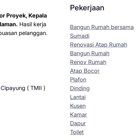
Pekerjaan
or Proyek, Kepala
laman.
Hasil kerja
Bangun Rumah bersama
kepuasan pelanggan.
Sumadi
Renovasi Atap Rumah
Bangun Rumah
Renov Rumah
Atap Bocor
Plafon
Cipayung ( TMII )
Dinding
Lantai
Kusen
Kamar
Dapur
Toilet