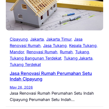
Cipayung
, 
Jakarta
, 
Jakarta Timur
, 
Jasa
Renovasi Rumah
, 
Jasa Tukang
, 
Kepala Tukang
, 
Mandor
, 
Renovasi Rumah
, 
Rumah
, 
Tukang
, 
Tukang Bangunan Terdekat
, 
Tukang Jakarta
, 
Tukang Terdekat
Jasa Renovasi Rumah Perumahan Setu
Indah Cipayung
May 26, 2026
Jasa Renovasi Rumah Perumahan Setu Indah
Cipayung Perumahan Setu Indah…