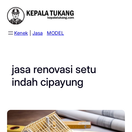
Skip
to
content
Kenek
|
Jasa
MODEL
jasa renovasi setu
indah cipayung