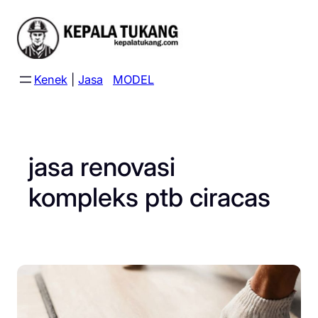
Skip
to
content
Kenek
|
Jasa
MODEL
jasa renovasi
kompleks ptb ciracas