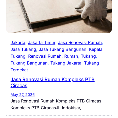
Jakarta
, 
Jakarta Timur
, 
Jasa Renovasi Rumah
, 
Jasa Tukang
, 
Jasa Tukang Bangunan
, 
Kepala
Tukang
, 
Renovasi Rumah
, 
Rumah
, 
Tukang
, 
Tukang Bangunan
, 
Tukang Jakarta
, 
Tukang
Terdekat
Jasa Renovasi Rumah Kompleks PTB
Ciracas
May 27, 2026
Jasa Renovasi Rumah Kompleks PTB Ciracas
Kompleks PTB CiracasJl. Indokisar,…