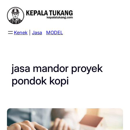
Skip
to
content
Kenek
|
Jasa
MODEL
jasa mandor proyek
pondok kopi