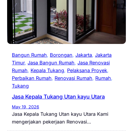
Bangun Rumah
, 
Borongan
, 
Jakarta
, 
Jakarta
Timur
, 
Jasa Bangun Rumah
, 
Jasa Renovasi
Rumah
, 
Kepala Tukang
, 
Pelaksana Proyek
, 
Perbaikan Rumah
, 
Renovasi Rumah
, 
Rumah
, 
Tukang
Jasa Kepala Tukang Utan kayu Utara
May 19, 2026
Jasa Kepala Tukang Utan kayu Utara Kami
mengerjakan pekerjaan Renovasi…