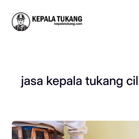
Skip
to
content
jasa kepala tukang ci