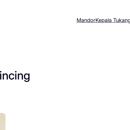
Mandor
Kepala Tukan
lincing