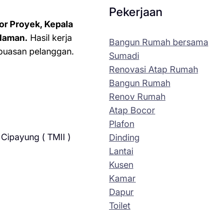
Pekerjaan
or Proyek, Kepala
laman.
Hasil kerja
Bangun Rumah bersama
kepuasan pelanggan.
Sumadi
Renovasi Atap Rumah
Bangun Rumah
Renov Rumah
Atap Bocor
Plafon
Cipayung ( TMII )
Dinding
Lantai
Kusen
Kamar
Dapur
Toilet