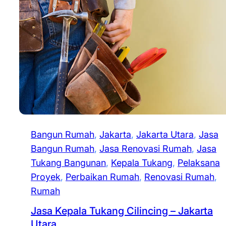
Bangun Rumah
, 
Jakarta
, 
Jakarta Utara
, 
Jasa
Bangun Rumah
, 
Jasa Renovasi Rumah
, 
Jasa
Tukang Bangunan
, 
Kepala Tukang
, 
Pelaksana
Proyek
, 
Perbaikan Rumah
, 
Renovasi Rumah
, 
Rumah
Jasa Kepala Tukang Cilincing – Jakarta
Utara