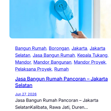
Bangun Rumah
, 
Borongan
, 
Jakarta
, 
Jakarta
Selatan
, 
Jasa Bangun Rumah
, 
Kepala Tukang
, 
Mandor
, 
Mandor Bangunan
, 
Mandor Proyek
, 
Pelaksana Proyek
, 
Rumah
Jasa Bangun Rumah Pancoran – Jakarta
Selatan
Jun 27, 2026
Jasa Bangun Rumah Pancoran – Jakarta
SelatanKalibata, Rawa Jati, Duren…