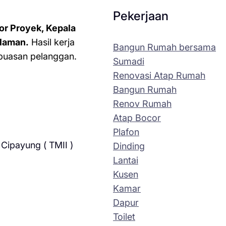
Pekerjaan
or Proyek, Kepala
laman.
Hasil kerja
Bangun Rumah bersama
kepuasan pelanggan.
Sumadi
Renovasi Atap Rumah
Bangun Rumah
Renov Rumah
Atap Bocor
Plafon
Cipayung ( TMII )
Dinding
Lantai
Kusen
Kamar
Dapur
Toilet