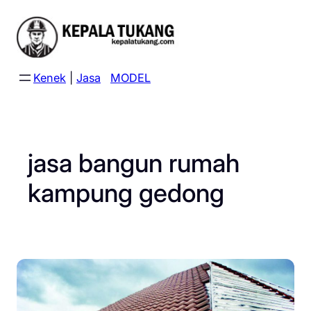
Skip
to
content
Kenek
|
Jasa
MODEL
jasa bangun rumah
kampung gedong