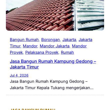
Bangun Rumah
, 
Borongan
, 
Jakarta
, 
Jakarta
Timur
, 
Mandor
, 
Mandor Jakarta
, 
Mandor
Proyek
, 
Pelaksana Proyek
, 
Rumah
Jasa Bangun Rumah Kampung Gedong –
Jakarta Timur
Jul 4, 2026
Jasa Bangun Rumah Kampung Gedong –
Jakarta Timur Kepala Tukang mengerjakan…