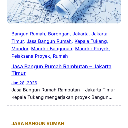
Bangun Rumah
, 
Borongan
, 
Jakarta
, 
Jakarta
Timur
, 
Jasa Bangun Rumah
, 
Kepala Tukang
, 
Mandor
, 
Mandor Bangunan
, 
Mandor Proyek
, 
Pelaksana Proyek
, 
Rumah
Jasa Bangun Rumah Rambutan – Jakarta
Timur
Jun 28, 2026
Jasa Bangun Rumah Rambutan – Jakarta Timur
Kepala Tukang mengerjakan proyek Bangun…
JASA BANGUN RUMAH