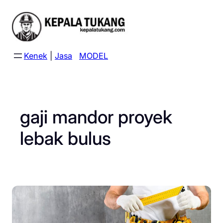
Skip
to
content
Kenek
|
Jasa
MODEL
gaji mandor proyek
lebak bulus