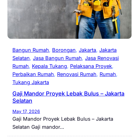
Bangun Rumah
, 
Borongan
, 
Jakarta
, 
Jakarta
Selatan
, 
Jasa Bangun Rumah
, 
Jasa Renovasi
Rumah
, 
Kepala Tukang
, 
Pelaksana Proyek
, 
Perbaikan Rumah
, 
Renovasi Rumah
, 
Rumah
, 
Tukang Jakarta
Gaji Mandor Proyek Lebak Bulus – Jakarta
Selatan
May 17, 2026
Gaji Mandor Proyek Lebak Bulus – Jakarta
Selatan Gaji mandor…