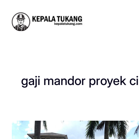
Skip
to
content
gaji mandor proyek c