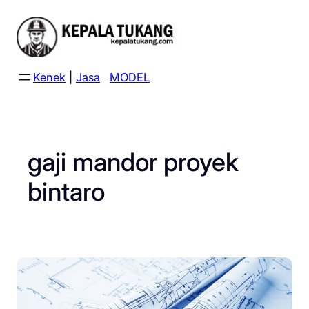
Skip
to
content
Kenek
|
Jasa
MODEL
gaji mandor proyek
bintaro