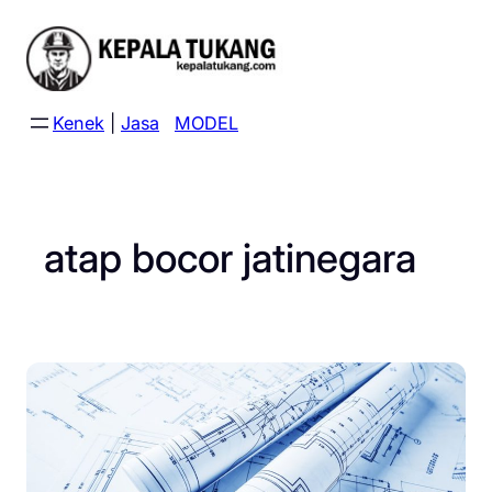
Skip
to
content
Kenek
|
Jasa
MODEL
atap bocor jatinegara