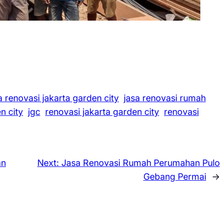
a renovasi jakarta garden city
jasa renovasi rumah
n city
jgc
renovasi jakarta garden city
renovasi
an
Next:
Jasa Renovasi Rumah Perumahan Pulo
Gebang Permai
→