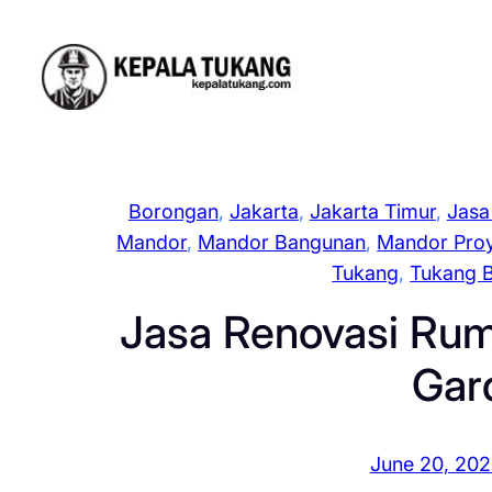
Skip
to
content
Borongan
, 
Jakarta
, 
Jakarta Timur
, 
Jasa
Mandor
, 
Mandor Bangunan
, 
Mandor Pro
Tukang
, 
Tukang 
Jasa Renovasi Ru
Gar
June 20, 20