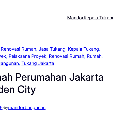
Mandor
Kepala Tukan
 Renovasi Rumah
, 
Jasa Tukang
, 
Kepala Tukang
, 
yek
, 
Pelaksana Proyek
, 
Renovasi Rumah
, 
Rumah
, 
Bangunan
, 
Tukang Jakarta
mah Perumahan Jakarta
den City
26
·
mandorbangunan
by