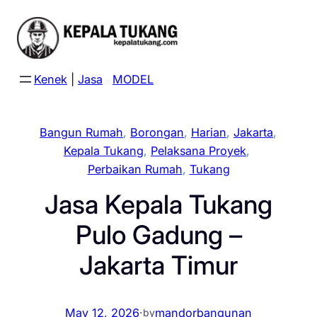
Skip
to
content
Kenek
|
Jasa
MODEL
Bangun Rumah
, 
Borongan
, 
Harian
, 
Jakarta
, 
Kepala Tukang
, 
Pelaksana Proyek
, 
Perbaikan Rumah
, 
Tukang
Jasa Kepala Tukang
Pulo Gadung –
Jakarta Timur
May 12, 2026
·
mandorbangunan
by