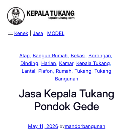
Skip
to
content
Kenek
|
Jasa
MODEL
Atap
, 
Bangun Rumah
, 
Bekasi
, 
Borongan
, 
Dinding
, 
Harian
, 
Kamar
, 
Kepala Tukang
, 
Lantai
, 
Plafon
, 
Rumah
, 
Tukang
, 
Tukang
Bangunan
Jasa Kepala Tukang
Pondok Gede
May 11, 2026
·
mandorbangunan
by