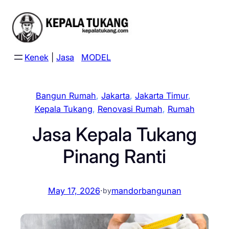
Skip
to
content
Kenek
|
Jasa
MODEL
Bangun Rumah
, 
Jakarta
, 
Jakarta Timur
, 
Kepala Tukang
, 
Renovasi Rumah
, 
Rumah
Jasa Kepala Tukang
Pinang Ranti
May 17, 2026
·
mandorbangunan
by