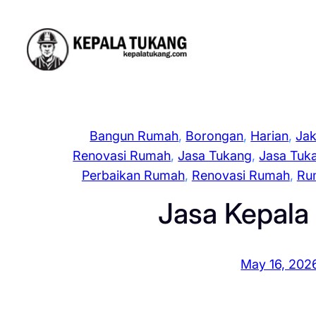
Skip
to
content
Bangun Rumah
, 
Borongan
, 
Harian
, 
Jak
Renovasi Rumah
, 
Jasa Tukang
, 
Jasa Tuk
Perbaikan Rumah
, 
Renovasi Rumah
, 
Ru
Jasa Kepala
May 16, 202