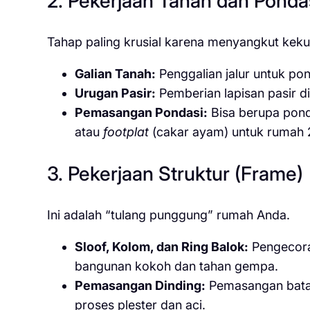
2. Pekerjaan Tanah dan Ponda
Tahap paling krusial karena menyangkut kek
Galian Tanah:
Penggalian jalur untuk pon
Urugan Pasir:
Pemberian lapisan pasir 
Pemasangan Pondasi:
Bisa berupa ponda
atau
footplat
(cakar ayam) untuk rumah 2 
3. Pekerjaan Struktur (Frame)
Ini adalah “tulang punggung” rumah Anda.
Sloof, Kolom, dan Ring Balok:
Pengecora
bangunan kokoh dan tahan gempa.
Pemasangan Dinding:
Pemasangan bata m
proses plester dan aci.