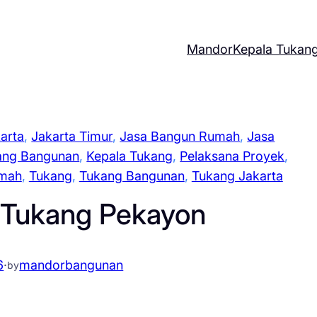
Mandor
Kepala Tukan
arta
, 
Jakarta Timur
, 
Jasa Bangun Rumah
, 
Jasa
ang Bangunan
, 
Kepala Tukang
, 
Pelaksana Proyek
, 
mah
, 
Tukang
, 
Tukang Bangunan
, 
Tukang Jakarta
 Tukang Pekayon
6
·
mandorbangunan
by