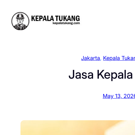
Skip
to
content
Jakarta
, 
Kepala Tuka
Jasa Kepala
May 13, 202