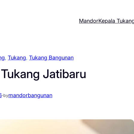
Mandor
Kepala Tukan
ng
, 
Tukang
, 
Tukang Bangunan
 Tukang Jatibaru
6
·
mandorbangunan
by