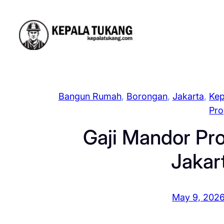
Skip
to
content
Bangun Rumah
, 
Borongan
, 
Jakarta
, 
Kep
Pro
Gaji Mandor Pr
Jakar
May 9, 202