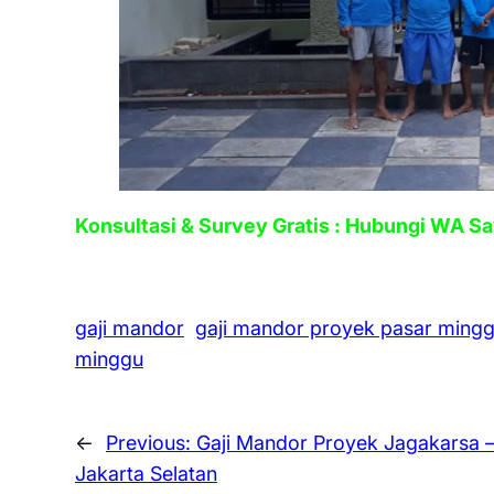
Konsultasi & Survey Gratis : Hubungi WA S
gaji mandor
gaji mandor proyek pasar ming
minggu
←
Previous:
Gaji Mandor Proyek Jagakarsa 
Jakarta Selatan