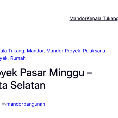
Mandor
Kepala Tukan
ala Tukang
, 
Mandor
, 
Mandor Proyek
, 
Pelaksana
yek
, 
Rumah
oyek Pasar Minggu –
ta Selatan
6
·
mandorbangunan
by