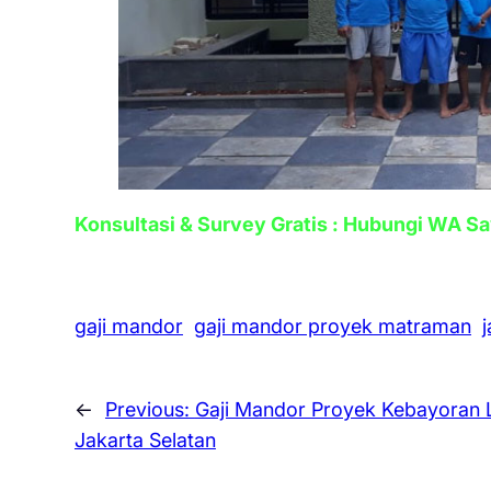
Konsultasi & Survey Gratis : Hubungi WA S
gaji mandor
gaji mandor proyek matraman
←
Previous:
Gaji Mandor Proyek Kebayoran 
Jakarta Selatan