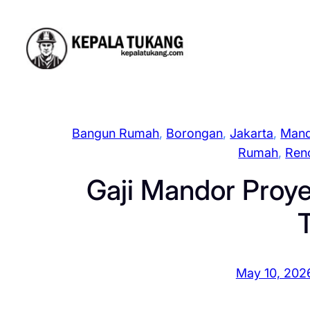
Skip
to
content
Bangun Rumah
, 
Borongan
, 
Jakarta
, 
Mand
Rumah
, 
Ren
Gaji Mandor Proy
May 10, 202