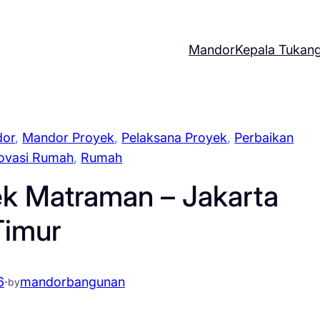
Mandor
Kepala Tukan
or
, 
Mandor Proyek
, 
Pelaksana Proyek
, 
Perbaikan
ovasi Rumah
, 
Rumah
ek Matraman – Jakarta
Timur
6
·
mandorbangunan
by