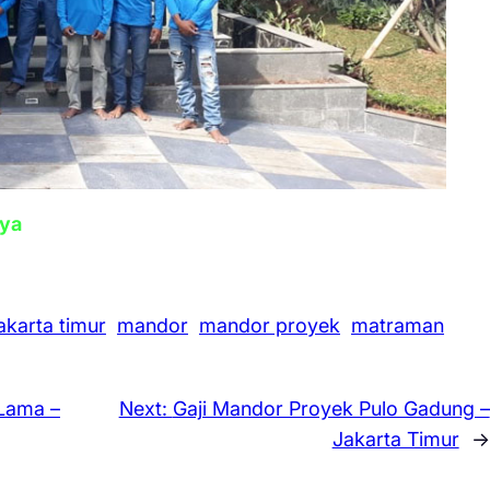
aya
jakarta timur
mandor
mandor proyek
matraman
Lama –
Next:
Gaji Mandor Proyek Pulo Gadung –
Jakarta Timur
→